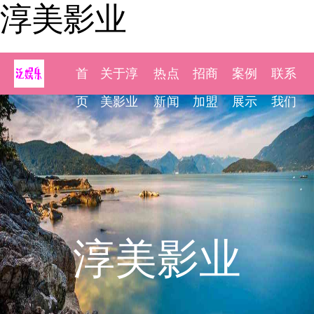
淳美影业
首
关于淳
热点
招商
案例
联系
页
美影业
新闻
加盟
展示
我们
淳美影业