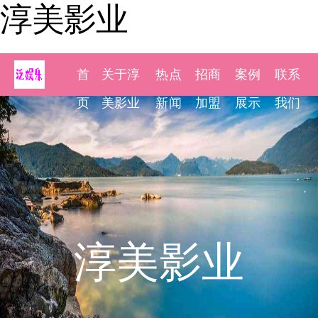
淳美影业
首
关于淳
热点
招商
案例
联系
页
美影业
新闻
加盟
展示
我们
淳美影业